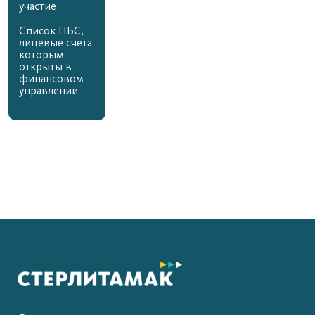
участие
Список ПБС,
лицевые счета
которым
открыты в
финансовом
управлении