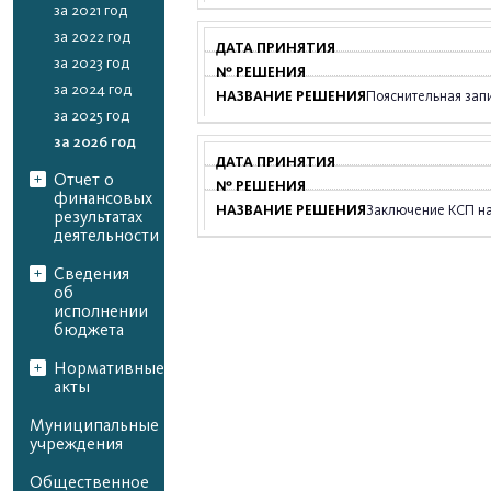
за 2021 год
за 2022 год
за 2023 год
за 2024 год
Пояснительная запи
за 2025 год
за 2026 год
Отчет о
финансовых
Заключение КСП на
результатах
деятельности
Сведения
об
исполнении
бюджета
Нормативные
акты
Муниципальные
учреждения
Общественное