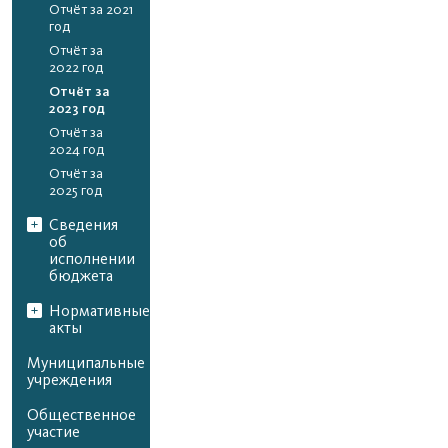
Отчёт за 2021
год
Отчёт за
2022 год
Отчёт за
2023 год
Отчёт за
2024 год
Отчёт за
2025 год
Сведения
об
исполнении
бюджета
Нормативные
акты
Муниципальные
учреждения
Общественное
участие