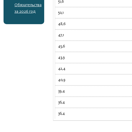
51,6
Обязательства
за 2026 год
50,1
48,6
47,1
45,6
43,9
42,4
40,9
39,4
36,4
36,4