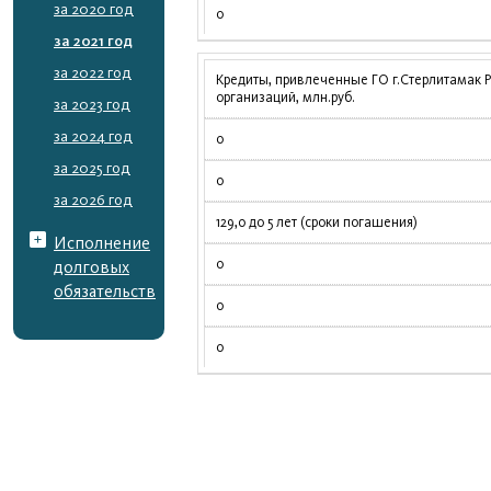
за 2020 год
0
за 2021 год
за 2022 год
Кредиты, привлеченные ГО г.Стерлитамак 
организаций, млн.руб.
за 2023 год
за 2024 год
0
за 2025 год
0
за 2026 год
129,0 до 5 лет (сроки погашения)
Исполнение
0
долговых
обязательств
0
0