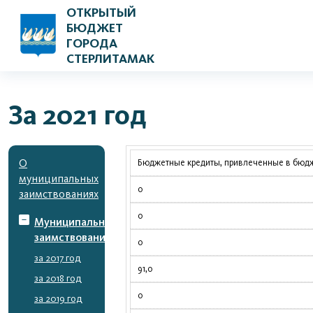
ОТКРЫТЫЙ
БЮДЖЕТ
ГОРОДА
СТЕРЛИТАМАК
За 2021 год
О
Бюджетные кредиты, привлеченные в бюдже
муниципальных
0
заимствованиях
0
Муниципальные
заимствования
0
за 2017 год
91,0
за 2018 год
0
за 2019 год