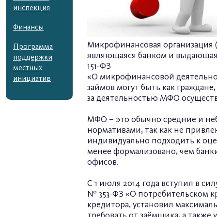
инспекция
Финансы
Микрофинансовая организация (
Программа
являющаяся банком и выдающая 
поддержки
151-ФЗ
местных
«О микрофинансовой деятельно
инициатив
займов могут быть как граждан
за деятельностью МФО осуществ
МФО – это обычно средние и н
нормативами, так как не привле
индивидуально подходить к оцен
менее формализовано, чем банки
офисов.
С 1 июля 2014 года вступил в сил
№ 353-ФЗ «О потребительском к
кредитора, установил максимал
требовать от заёмщика, а такж