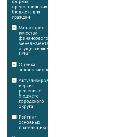
формы
предоставления
бюджета для
граждан
Мониторинг
качества
финансового
менеджмента,
осуществляемого
ГРБС
Оценка
эффективности
Актуализированная
версия
решения о
бюджете
городского
округа
Рейтинг
основных
плательщиков