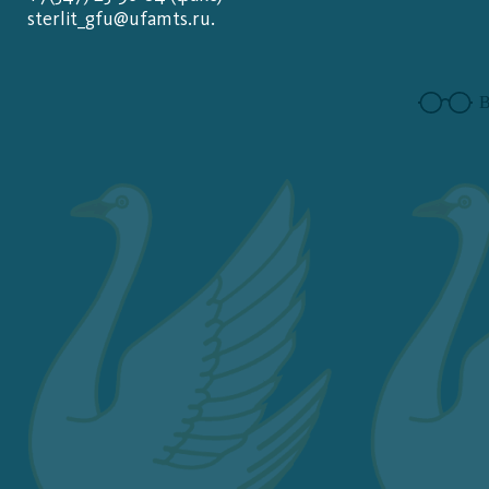
sterlit_gfu@ufamts.ru.
В