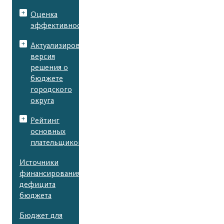
Оценка
эффективности
Актуализированная
версия
решения о
бюджете
городского
округа
Рейтинг
основных
плательщиков
Источники
финансирования
дефицита
бюджета
Бюджет для