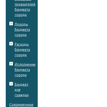
показателей
бюджета
города
Доходы
бюджета
города
Расходы
бюджета
города
Исполнение
бюджета
города
Бюджет
для
граждан
Современные