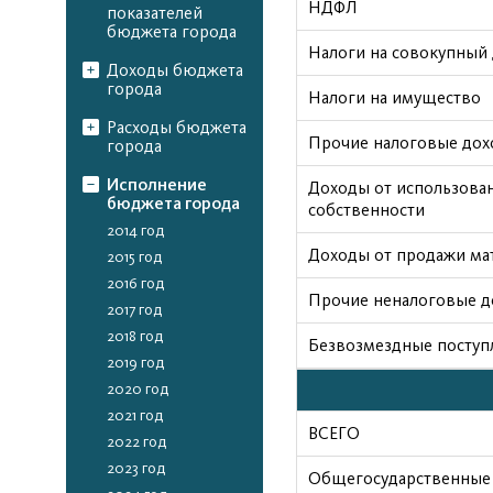
НДФЛ
показателей
бюджета города
Налоги на совокупный
Доходы бюджета
города
Налоги на имущество
Расходы бюджета
Прочие налоговые до
города
Исполнение
Доходы от использован
бюджета города
собственности
2014 год
Доходы от продажи ма
2015 год
2016 год
Прочие неналоговые 
2017 год
2018 год
Безвозмездные поступ
2019 год
2020 год
2021 год
ВСЕГО
2022 год
2023 год
Общегосударственные