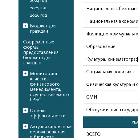
2024 год
2025 год
Национальная безопасн
2026 год
Национальная экономи
Бюджет для
граждан
Жилищно-коммунально
Современные
Образование
формы
предоставления
бюджета для
Культура, кинематогра
граждан
Социальная политика
Мониторинг
качества
финансового
Физическая культура и 
менеджмента,
осуществляемого
СМИ
ГРБС
Обслуживание государ
Оценка
эффективности
РЕ
Актуализированная
версия решения
ВСЕГО
о бюджете