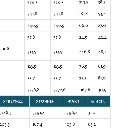
574,3
574,3
219,5
38,2
341,8
341,8
181,8
53,2
246,9
246,9
66,6
27,0
57,8
57,8
24,5
42,4
ьной
513,5
513,5
246,8
48,1
123,5
123,5
76,5
61,9
33,7
33,7
27,3
81,0
3236,8
3772,6
1167,6
30,9
УТВЕРЖД.
УТОЧНЕН.
ФАКТ
% ИСП.
5148,3
5791,2
1796,2
31,0
205,3
167,4
105,8
63,2