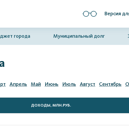
Версия дл
джет города
Муниципальный долг
а
рт
Апрель
Май
Июнь
Июль
Август
Сентябрь
О
ДОХОДЫ, МЛН.РУБ.