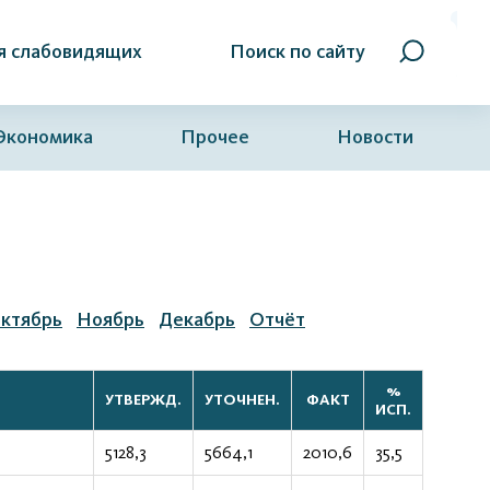
я слабовидящих
Поиск по сайту
Экономика
Прочее
Новости
ктябрь
Ноябрь
Декабрь
Отчёт
%
УТВЕРЖД.
УТОЧНЕН.
ФАКТ
ИСП.
5128,3
5664,1
2010,6
35,5