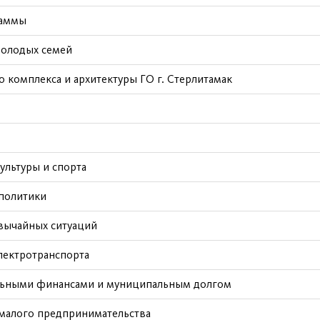
раммы
молодых семей
о комплекса и архитектуры ГО г. Стерлитамак
ультуры и спорта
политики
вычайных ситуаций
лектротранспорта
льными финансами и муниципальным долгом
 малого предпринимательства